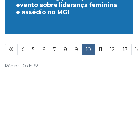
evento sobre liderança feminina
e assédio no MGI
5
6
7
8
9
10
11
12
13
1
Página 10 de 89