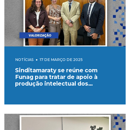
NOTÍCIAS
17 DE MARÇO DE 2025
Sinditamaraty se reúne com
Funag para tratar de apoio à
produção intelectual dos
servidores