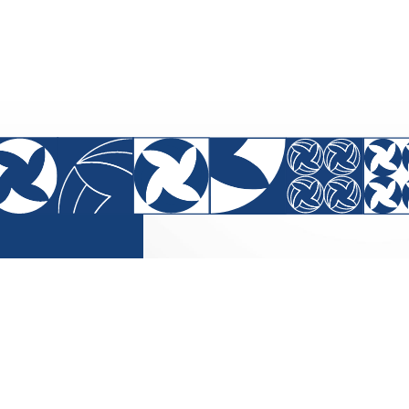
SEDE
SRTVS (Setor de Rádio e TV Sul
Palácio da Imprensa, 2° andar,
CEP: 70340-000.
+55 (61)
3024-8872