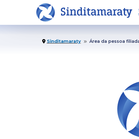
INÍCIO
NO
Sinditamaraty
Área da pessoa filiad
O SINDICATO
CO
Institucional
Not
Estatuto
Pu
Diretoria Executiva
Ví
Conselho Fiscal
Bol