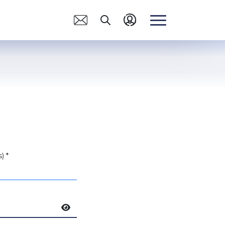
CANAIS DE
ACOLHIMENTO
Quero me Filiar
Orientação Psicológica
Assédio
Núcleo da Pessoa
)
*
Aposentada
Mostrar senha