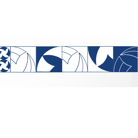
), Quadra 701, bloco “I’, Edifício
 salas 208 a 213 -Brasília - DF,