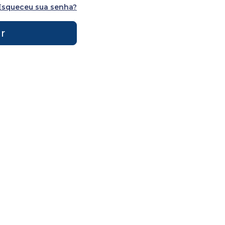
Esqueceu sua senha?
s
r
gem