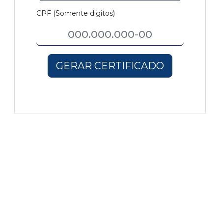
Estatuto
CPF (Somente digitos)
Vídeos
BENEFÍ
Diretoria
Boletim Latitude
Executiva
Clube d
Vantage
Eventos
Conselho
Fiscal
Wellhub
Sindy News
Conselho
Voucher
de Gestão
Certificados
Uber
Estratégica
Convêni
Assessorias
SESC
Contratadas
Sessões
Diretorias
Massag
Anteriores
Política de
Privacidade