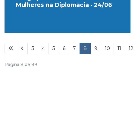
Mulheres na Diplomacia - 24/06
3
4
5
6
7
8
9
10
11
12
Página 8 de 89