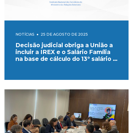
NOTÍCIAS
25 DE AGOSTO DE 2025
Decisão judicial obriga a União a
incluir a IREX e o Salário Família
na base de cálculo do 13º salário e
adicional de férias no exterior (1/3
de férias)