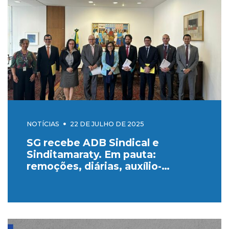
NOTÍCIAS
22 DE JULHO DE 2025
SG recebe ADB Sindical e
Sinditamaraty. Em pauta:
remoções, diárias, auxílio-
moradia e banco de horas