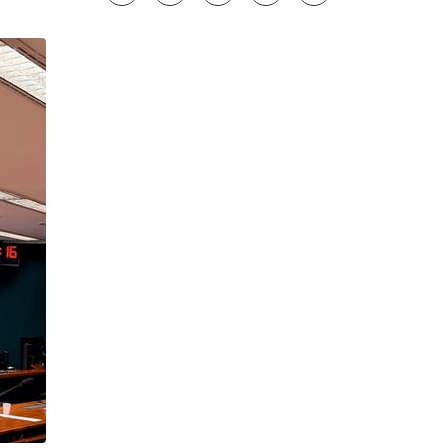
s
gem