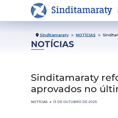
INÍCIO
NO
Sinditamaraty
NOTÍCIAS
Sinditamaraty refor
NOTÍCIAS
O SINDICATO
CO
Sinditamaraty re
Institucional
Not
aprovados no últi
Estatuto
Pu
NOTÍCIAS
13 DE OUTUBRO DE 2025
Diretoria Executiva
Ví
Conselho Fiscal
Bol