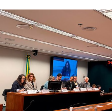
Clube de Vantagen
entos
Wellhub
ndy News
Voucher Uber
tificados
Convênio SESC
Sessões de Massa