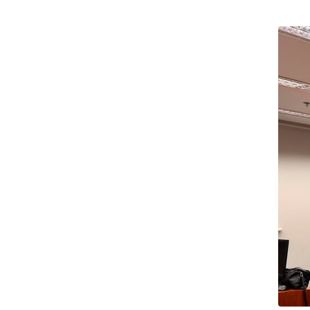
Conselho de Gestão
Ev
Estratégica
Si
Assessorias Contratadas
Cer
Diretorias Anteriores
Política de Privacidade