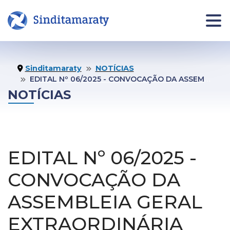
INÍCIO
NOTÍCIAS
JURÍDI
Sinditamaraty
NOTÍCIAS
EDITAL Nº 06/2025 - CONVOCAÇÃO DA ASSEMBLEIA GERAL EXTRAORDINÁRIA
Informe
NOTÍCIAS
Jurídico
Área da pessoa filiada
Assistên
Jurídica
Quero me Filiar
EDITAL Nº 06/2025 -
Fale co
Jurídico
CONVOCAÇÃO DA
O
COMUNICAÇÃO
Agende 
ASSEMBLEIA GERAL
SINDICATO
seu
Notas Oficiais
atendim
Institucional
EXTRAORDINÁRIA
Publicações