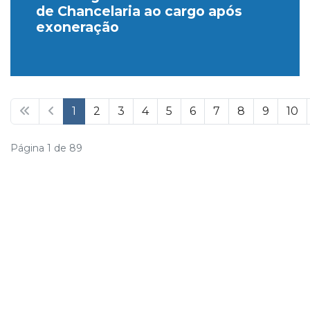
de Chancelaria ao cargo após
exoneração
1
2
3
4
5
6
7
8
9
10
Página 1 de 89