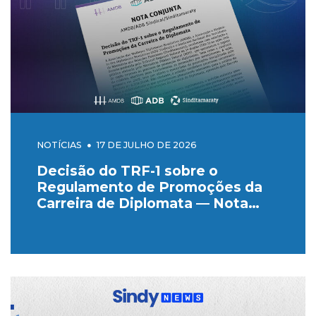
NOTÍCIAS
17 DE JULHO DE 2026
Decisão do TRF-1 sobre o
Regulamento de Promoções da
Carreira de Diplomata — Nota
Conjunta do Sinditamaraty, da
ADB Sindical e da AMDB