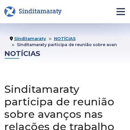
INÍCIO
NOTÍCIAS
JURÍDI
Sinditamaraty
NOTÍCIAS
Sinditamaraty participa de reunião sobre avanços nas relações de trabalho no serviço público, promovida pelo MGI
Informe
NOTÍCIAS
Jurídico
Área da pessoa filiada
Assistên
Jurídica
Quero me Filiar
Sinditamaraty
Fale co
Jurídico
participa de reunião
O
COMUNICAÇÃO
Agende 
sobre avanços nas
SINDICATO
seu
Notas Oficiais
atendim
Institucional
relações de trabalho
Publicações