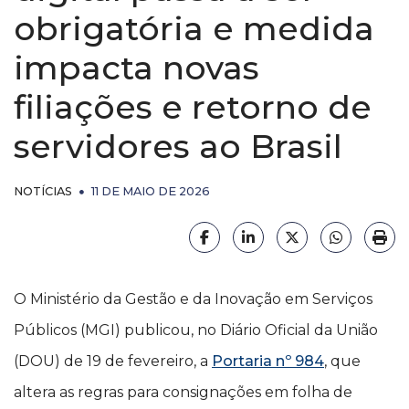
Estatuto
obrigatória e medida
Vídeos
impacta novas
BENEFÍ
Diretoria
Boletim Latitude
Executiva
Clube d
filiações e retorno de
Vantage
Eventos
Conselho
servidores ao Brasil
Fiscal
Wellhub
Sindy News
Conselho
NOTÍCIAS
11 DE MAIO DE 2026
Voucher
de Gestão
Certificados
Uber
Estratégica
Facebook
LinkedIn
X (formerly Twi
HELIX_
Imp
Convêni
Assessorias
SESC
Contratadas
O Ministério da Gestão e da Inovação em Serviços
Sessões
Diretorias
Públicos (MGI) publicou, no Diário Oficial da União
Massag
Anteriores
(DOU) de 19 de fevereiro, a
Portaria nº 984
, que
Política de
altera as regras para consignações em folha de
Privacidade