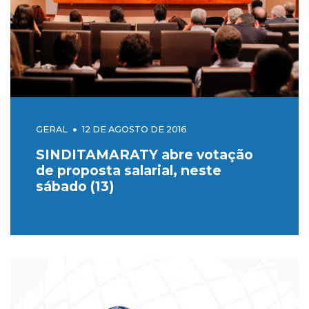
GERAL
12 DE AGOSTO DE 2016
SINDITAMARATY abre votação
de proposta salarial, neste
sábado (13)