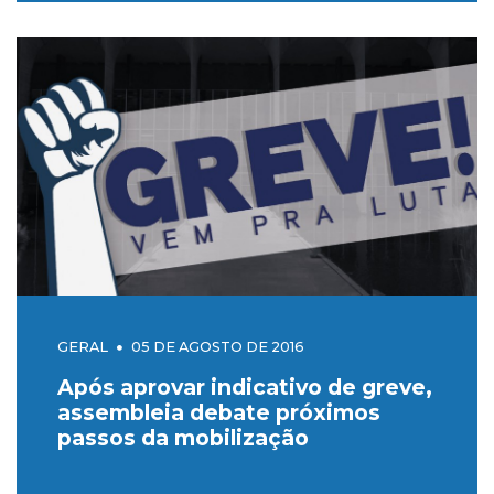
GERAL
05 DE AGOSTO DE 2016
Após aprovar indicativo de greve,
assembleia debate próximos
passos da mobilização