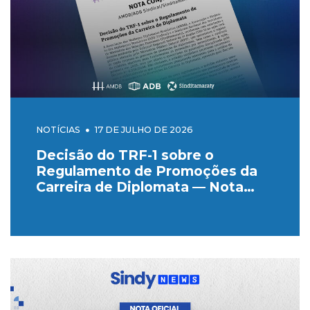
NOTÍCIAS
17 DE JULHO DE 2026
Decisão do TRF-1 sobre o
Regulamento de Promoções da
Carreira de Diplomata — Nota
Conjunta do Sinditamaraty, da
ADB Sindical e da AMDB