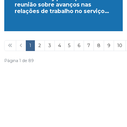
reunião sobre avanços nas
relações de trabalho no serviço
público, promovida pelo MGI
1
2
3
4
5
6
7
8
9
10
Página 1 de 89