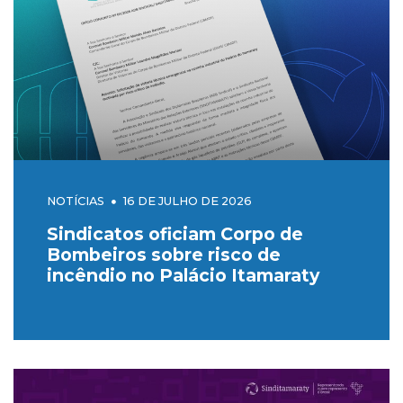
NOTÍCIAS
16 DE JULHO DE 2026
Sindicatos oficiam Corpo de
Bombeiros sobre risco de
incêndio no Palácio Itamaraty