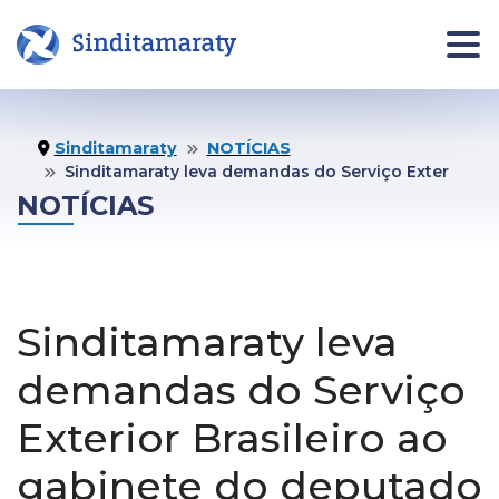
INÍCIO
NOTÍCIAS
JURÍDI
Sinditamaraty
NOTÍCIAS
Sinditamaraty leva demandas do Serviço Exterior Brasileiro ao gabinete do deputado federal Pedro Uczai
Informe
NOTÍCIAS
Jurídico
Área da pessoa filiada
Assistên
Jurídica
Quero me Filiar
Sinditamaraty leva
Fale co
Jurídico
demandas do Serviço
O
COMUNICAÇÃO
Agende 
Exterior Brasileiro ao
SINDICATO
seu
Notas Oficiais
atendim
Institucional
gabinete do deputado
Publicações