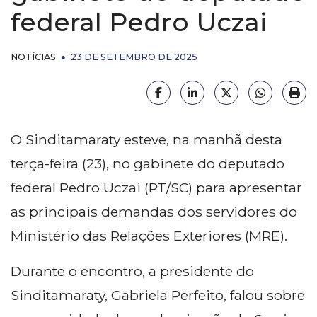
Estatuto
federal Pedro Uczai
Vídeos
BENEFÍ
Diretoria
Boletim Latitude
NOTÍCIAS
23 DE SETEMBRO DE 2025
Executiva
Clube d
Vantage
Eventos
Conselho
Facebook
LinkedIn
X (formerly Twi
HELIX_
Imp
Fiscal
Wellhub
Sindy News
Conselho
O Sinditamaraty esteve, na manhã desta
Voucher
de Gestão
Certificados
terça-feira (23), no gabinete do deputado
Uber
Estratégica
federal Pedro Uczai (PT/SC) para apresentar
Convêni
Assessorias
as principais demandas dos servidores do
SESC
Contratadas
Ministério das Relações Exteriores (MRE).
Sessões
Diretorias
Massag
Anteriores
Durante o encontro, a presidente do
Política de
Sinditamaraty, Gabriela Perfeito, falou sobre
Privacidade