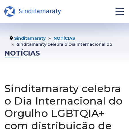
INÍCIO
NOTÍCIAS
JURÍDI
Sinditamaraty
NOTÍCIAS
Sinditamaraty celebra o Dia Internacional do Orgulho LGBTQIA+ com distribuição de pins no MRE
Informe
NOTÍCIAS
Jurídico
Área da pessoa filiada
Assistên
Jurídica
Quero me Filiar
Sinditamaraty celebra
Fale co
Jurídico
o Dia Internacional do
O
COMUNICAÇÃO
Agende 
Orgulho LGBTQIA+
SINDICATO
seu
Notas Oficiais
atendim
Institucional
com distribuição de
Publicações