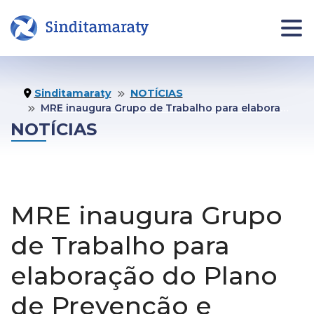
INÍCIO
NOTÍCIAS
JURÍDI
Sinditamaraty
NOTÍCIAS
MRE inaugura Grupo de Trabalho para elaboração do Plano de Prevenção e Enfrentamento do Assédio e da Discriminação
Informe
NOTÍCIAS
Jurídico
Área da pessoa filiada
Assistên
Jurídica
Quero me Filiar
MRE inaugura Grupo
Fale co
Jurídico
de Trabalho para
O
COMUNICAÇÃO
Agende 
elaboração do Plano
SINDICATO
seu
Notas Oficiais
atendim
Institucional
de Prevenção e
Publicações