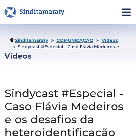
INÍCIO
NOTÍCIAS
JURÍDI
Sinditamaraty
COMUNICAÇÃO
Vídeos
Sindycast #Especial - Caso Flávia Medeiros e os desafios da heteroidentificação
Informe
Vídeos
Jurídico
Área da pessoa filiada
Assistên
Jurídica
Quero me Filiar
Sindycast #Especial -
Fale co
Jurídico
Caso Flávia Medeiros
O
COMUNICAÇÃO
Agende 
e os desafios da
SINDICATO
seu
Notas Oficiais
atendim
Institucional
heteroidentificação
Publicações