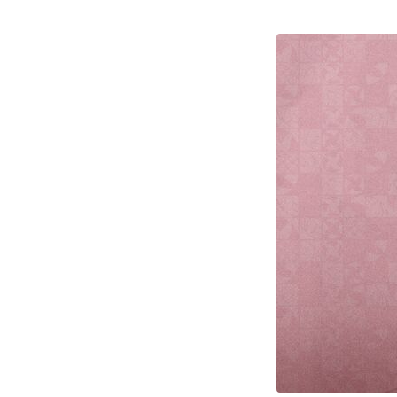
Conselho de Gestão
Ev
Estratégica
Si
Assessorias Contratadas
Cer
Diretorias Anteriores
Política de Privacidade