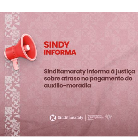
Clube de Vantagen
entos
Wellhub
ndy News
Voucher Uber
tificados
Convênio SESC
Sessões de Massa