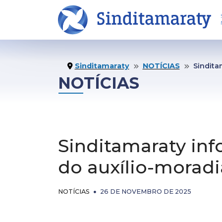
INÍCIO
NO
Sinditamaraty
NOTÍCIAS
Sinditamaraty 
NOTÍCIAS
O SINDICATO
CO
Sinditamaraty inf
Institucional
Not
do auxílio-moradi
Estatuto
Pu
NOTÍCIAS
26 DE NOVEMBRO DE 2025
Diretoria Executiva
Ví
Conselho Fiscal
Bol