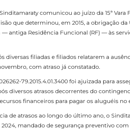
o Sinditamaraty comunicou ao juízo da 15ª Vara 
são que determinou, em 2015, a obrigação da
a — antiga Residência Funcional (RF) — às servi
 diversas filiadas e filiados relatarem a ausê
novembro, com atraso já constatado.
 0026262-79.2015.4.01.3400 foi ajuizada para as
após diversos atrasos decorrentes do continge
recursos financeiros para pagar os aluguéis no e
ia de atrasos ao longo do último ano, o Sindi
2024, mandado de segurança preventivo com o 