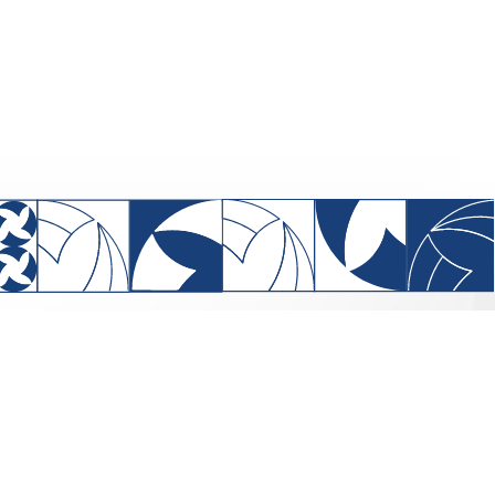
), Quadra 701, bloco “I’, Edifício
 salas 208 a 213 -Brasília - DF,