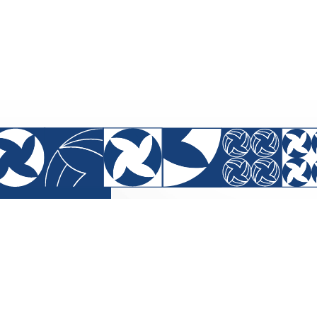
SEDE
SRTVS (Setor de Rádio e TV Sul
Palácio da Imprensa, 2° andar,
CEP: 70340-000.