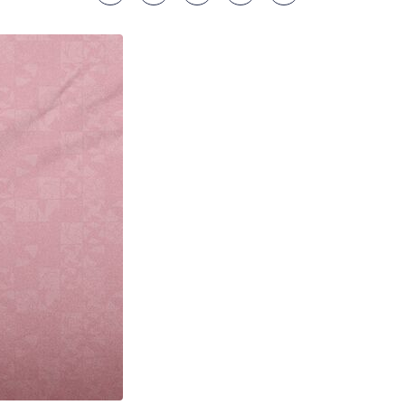
s
gem