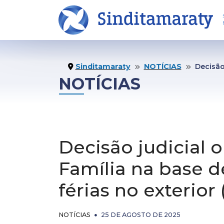
INÍCIO
NO
Sinditamaraty
NOTÍCIAS
Decisão judicial obriga a Un
NOTÍCIAS
O SINDICATO
CO
Decisão judicial o
Institucional
Not
Família na base de
Estatuto
Pu
férias no exterior 
Diretoria Executiva
Ví
NOTÍCIAS
25 DE AGOSTO DE 2025
Conselho Fiscal
Bol