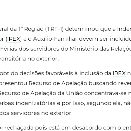
Clube de Vantagen
entos
Wellhub
ndy News
ral da 1ª Região (TRF-1) determinou que a Inde
Voucher Uber
r (
IREX
) e o Auxílio-Familiar devem ser incluíd
tificados
Convênio SESC
e Férias dos servidores do Ministério das Relaç
nsitória no exterior.
Sessões de Massa
 obtido decisões favoráveis à inclusão da
IREX
n
apresentou Recurso de Apelação buscando reve
 Recurso de Apelação da União concentrava-se n
erbas indenizatórias e por isso, segundo ela, n
os servidores no exterior.
foi rechaçada pois está em desacordo com o e