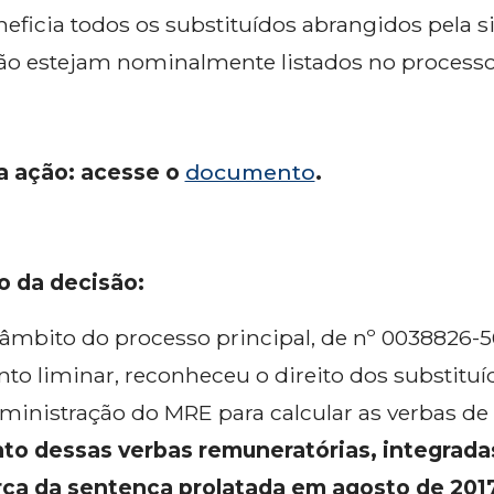
neficia todos os substituídos abrangidos pela s
o estejam nominalmente listados no processo
a ação: acesse o
documento
.
 da decisão:
âmbito do processo principal, de nº 0038826-56
to liminar, reconheceu o direito dos substitu
ministração do MRE para calcular as verbas de 13
to dessas verbas remuneratórias, integrada
orça da sentença prolatada em agosto de 201