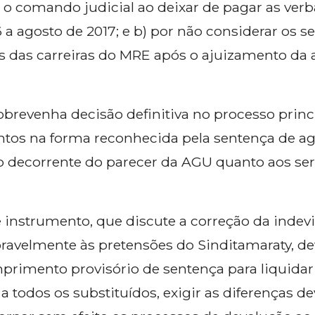
r o comando judicial ao deixar de pagar as ver
 a agosto de 2017; e b) por não considerar os s
 das carreiras do MRE após o ajuizamento da
obrevenha decisão definitiva no processo pri
os na forma reconhecida pela sentença de ag
ão decorrente do parecer da AGU quanto aos se
instrumento, que discute a correção da indevid
avoravelmente às pretensões do Sinditamaraty, d
rimento provisório de sentença para liquidar 
 todos os substituídos, exigir as diferenças d