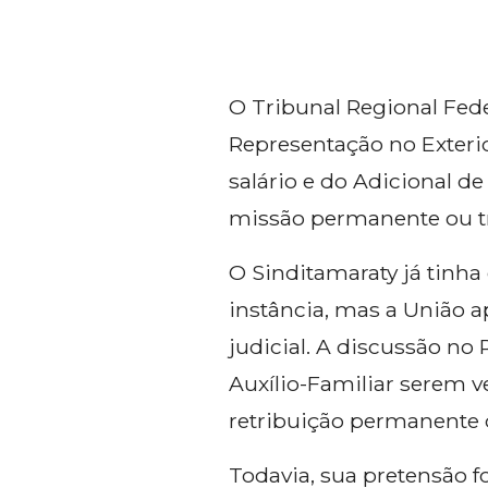
Conselho de Gestão
Ev
Estratégica
Si
O Tribunal Regional Fede
Assessorias Contratadas
Representação no Exterio
Cer
Diretorias Anteriores
salário e do Adicional d
missão permanente ou tra
Política de Privacidade
O Sinditamaraty já tinha
instância, mas a União 
judicial. A discussão no
Auxílio-Familiar serem v
retribuição permanente d
Todavia, sua pretensão 