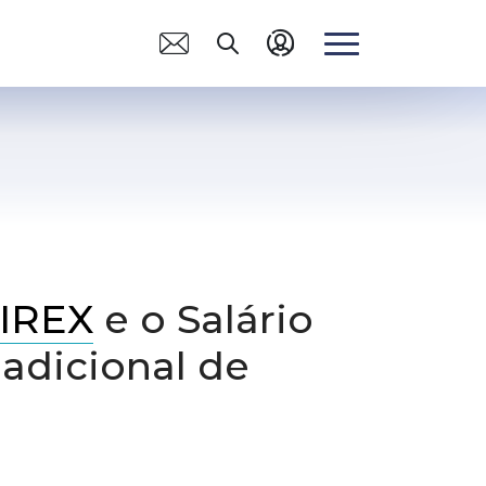
CANAIS DE
ACOLHIMENTO
Quero me Filiar
Orientação Psicológica
Assédio
IREX
e o Salário
Núcleo da Pessoa
Aposentada
 adicional de