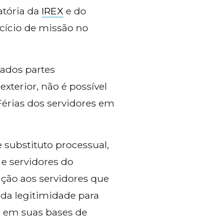
atória da
IREX
e do
rcício de missão no
ados partes
terior, não é possível
 Férias dos servidores em
 substituto processual,
 e servidores do
lação aos servidores que
 da legitimidade para
s em suas bases de