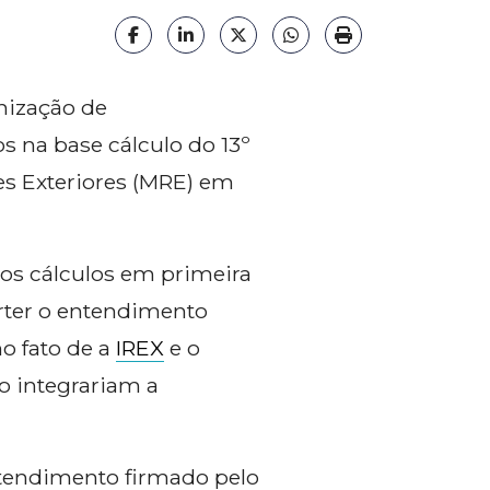
s
Facebook
LinkedIn
X (formerly Twitter)
HELIX_ULTIMATE_S
Imprimir matéri
nização de
os na base cálculo do 13º
ões Exteriores (MRE) em
gem
os cálculos em primeira
rter o entendimento
o fato de a
IREX
e o
ão integrariam a
ntendimento firmado pelo