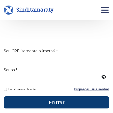
INÍCIO
NOTÍCIAS
JURÍDI
Informe
Jurídico
Seu CPF (somente números)
*
Área da pessoa filiada
Assistên
Jurídica
Quero me Filiar
Senha
*
Fale co
Jurídico
Most
O
COMUNICAÇÃO
Lembrar-se de mim
Esqueceu sua senha?
Agende 
SINDICATO
seu
Notas Oficiais
Entrar
atendim
Institucional
Publicações