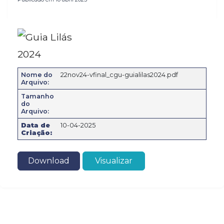
Estatuto
Vídeos
BENEFÍ
Diretoria
Boletim Latitude
Executiva
Clube d
Vantage
Eventos
Conselho
Fiscal
Nome do
22nov24-vfinal_cgu-guialilas2024.pdf
Wellhub
Arquivo:
Sindy News
Conselho
Tamanho
do
Voucher
de Gestão
Certificados
Arquivo:
Uber
Estratégica
Data de
10-04-2025
Criação:
Convêni
Assessorias
SESC
Contratadas
Download
Visualizar
Sessões
Diretorias
Massag
Anteriores
Política de
Privacidade