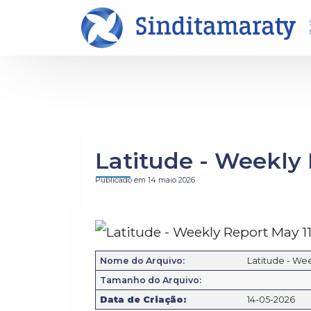
INÍCIO
NO
Latitude - Weekly 
Publicado em 14 maio 2026
O SINDICATO
CO
Institucional
Not
Estatuto
Pu
Nome do Arquivo:
Latitude - Wee
Diretoria Executiva
Ví
Tamanho do Arquivo:
Data de Criação:
14-05-2026
Conselho Fiscal
Bol