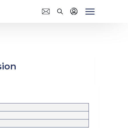
CANAIS DE
ACOLHIMENTO
Quero me Filiar
Orientação Psicológica
sion
Assédio
Núcleo da Pessoa
Aposentada