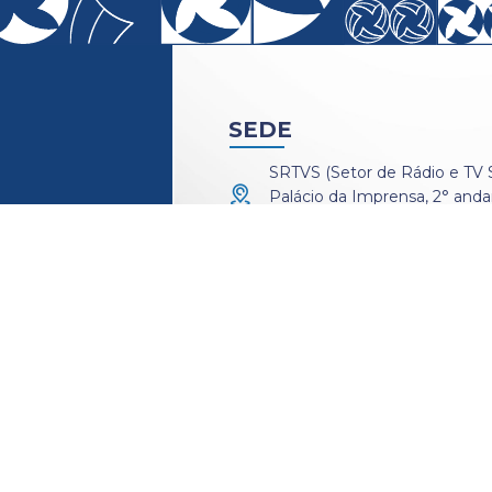
SEDE
SRTVS (Setor de Rádio e TV Sul
Palácio da Imprensa, 2° andar,
CEP: 70340-000.
+55 (61)
3024-8872
ESPAÇO SINDY
Anexo II, 1º subsolo - Ministé
+55 (61)
2030-5050