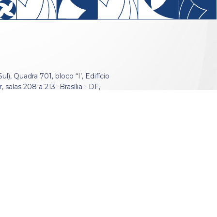
), Quadra 701, bloco “I’, Edifício
 salas 208 a 213 -Brasília - DF,
rio das Relações Exteriores